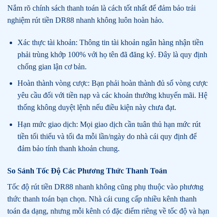
Nắm rõ chính sách thanh toán là cách tốt nhất để đảm bảo trải
nghiệm rút tiền DR88 nhanh không luôn hoàn hảo.
Xác thực tài khoản: Thông tin tài khoản ngân hàng nhận tiền
phải trùng khớp 100% với họ tên đã đăng ký. Đây là quy định
chống gian lận cơ bản.
Hoàn thành vòng cược: Bạn phải hoàn thành đủ số vòng cược
yêu cầu đối với tiền nạp và các khoản thưởng khuyến mãi. Hệ
thống không duyệt lệnh nếu điều kiện này chưa đạt.
Hạn mức giao dịch: Mọi giao dịch cần tuân thủ hạn mức rút
tiền tối thiểu và tối đa mỗi lần/ngày do nhà cái quy định để
đảm bảo tính thanh khoản chung.
So Sánh Tốc Độ Các Phương Thức Thanh Toán
Tốc độ rút tiền DR88 nhanh không cũng phụ thuộc vào phương
thức thanh toán bạn chọn. Nhà cái cung cấp nhiều kênh thanh
toán đa dạng, nhưng mỗi kênh có đặc điểm riêng về tốc độ và hạn