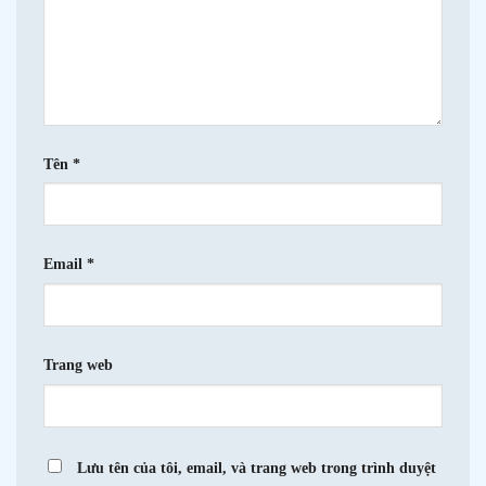
Tên
*
Email
*
Trang web
Lưu tên của tôi, email, và trang web trong trình duyệt