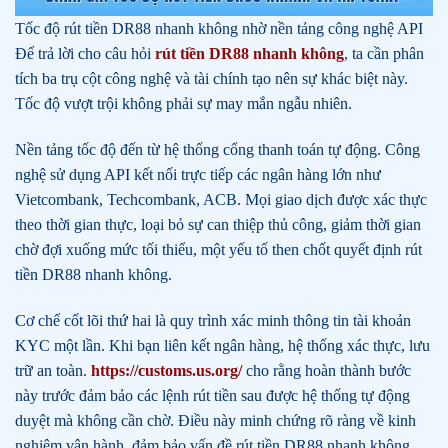
Tốc độ rút tiền DR88 nhanh không nhờ nền tảng công nghệ API
Để trả lời cho câu hỏi
rút tiền DR88 nhanh không
, ta cần phân
tích ba trụ cột công nghệ và tài chính tạo nên sự khác biệt này.
Tốc độ vượt trội không phải sự may mắn ngẫu nhiên.
Nền tảng tốc độ đến từ hệ thống cổng thanh toán tự động. Công
nghệ sử dụng API kết nối trực tiếp các ngân hàng lớn như
Vietcombank, Techcombank, ACB. Mọi giao dịch được xác thực
theo thời gian thực, loại bỏ sự can thiệp thủ công, giảm thời gian
chờ đợi xuống mức tối thiểu, một yếu tố then chốt quyết định rút
tiền DR88 nhanh không.
Cơ chế cốt lõi thứ hai là quy trình xác minh thông tin tài khoản
KYC một lần. Khi bạn liên kết ngân hàng, hệ thống xác thực, lưu
trữ an toàn.
https://customs.us.org/
cho rằng hoàn thành bước
này trước đảm bảo các lệnh rút tiền sau được hệ thống tự động
duyệt mà không cần chờ. Điều này minh chứng rõ ràng về kinh
nghiệm vận hành, đảm bảo vấn đề rút tiền DR88 nhanh không