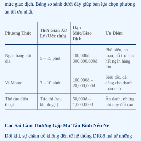
mức giao dịch. Bảng so sánh dưới đây giúp bạn lựa chọn phương
án tối ưu nhất.
Hạn
Thời Gian Xử
Phương Thức
Mức/Giao
Ưu Điểm
Lý (Ước tính)
Dịch
Phổ biến, an
Ngân hàng nội
100,000đ –
toàn, hỗ trợ hầu
5 – 15 phút
địa
300,000,000đ
hết ngân hàng
lớn.
Siêu tốc, dễ
100,000đ –
Ví Momo
3 – 10 phút
dàng cho thanh
20,000,000đ
toán nhỏ.
Thẻ cào điện
Tức thì (sau
50,000đ –
Ẩn danh, nhưng
thoại
khi duyệt)
1,000,000đ
phí quy đổi cao.
Các Sai Lầm Thường Gặp Mà Tân Binh Nên Né
Đôi khi, sự chậm trễ không đến từ hệ thống DR88 mà từ những