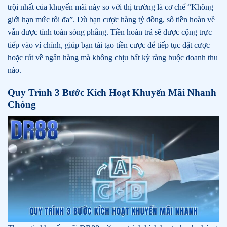
trội nhất của khuyến mãi này so với thị trường là cơ chế “Không
giới hạn mức tối đa”. Dù bạn cược hàng tỷ đồng, số tiền hoàn về
vẫn được tính toán sòng phẳng. Tiền hoàn trả sẽ được cộng trực
tiếp vào ví chính, giúp bạn tái tạo tiền cược để tiếp tục đặt cược
hoặc rút về ngân hàng mà không chịu bất kỳ ràng buộc doanh thu
nào.
Quy Trình 3 Bước Kích Hoạt Khuyến Mãi Nhanh
Chóng