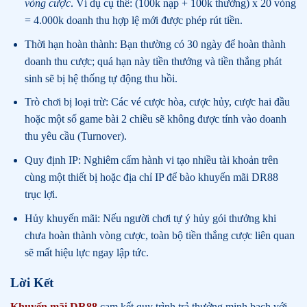
vòng cược
. Ví dụ cụ thể: (100k nạp + 100k thưởng) x 20 vòng
= 4.000k doanh thu hợp lệ mới được phép rút tiền.
Thời hạn hoàn thành: Bạn thường có 30 ngày để hoàn thành
doanh thu cược; quá hạn này tiền thưởng và tiền thắng phát
sinh sẽ bị hệ thống tự động thu hồi.
Trò chơi bị loại trừ: Các vé cược hòa, cược hủy, cược hai đầu
hoặc một số game bài 2 chiều sẽ không được tính vào doanh
thu yêu cầu (Turnover).
Quy định IP: Nghiêm cấm hành vi tạo nhiều tài khoản trên
cùng một thiết bị hoặc địa chỉ IP để bào khuyến mãi DR88
trục lợi.
Hủy khuyến mãi: Nếu người chơi tự ý hủy gói thưởng khi
chưa hoàn thành vòng cược, toàn bộ tiền thắng cược liên quan
sẽ mất hiệu lực ngay lập tức.
Lời Kết
Khuyến mãi DR88
cam kết quy trình trả thưởng minh bạch với