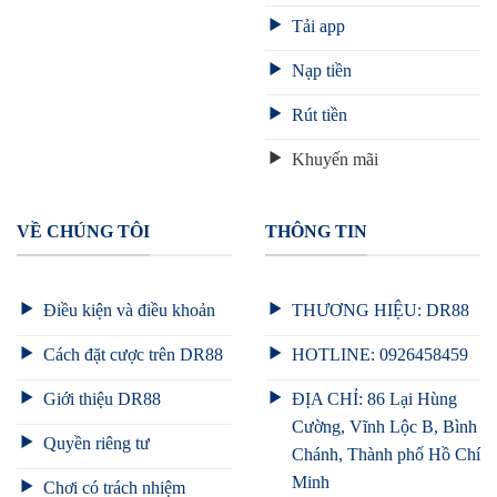
Tải app
Nạp tiền
Rút tiền
Khuyến mãi
VỀ CHÚNG TÔI
THÔNG TIN
Điều kiện và điều khoản
THƯƠNG HIỆU: DR88
Cách đặt cược trên DR88
HOTLINE: 0926458459
Giới thiệu DR88
ĐỊA CHỈ: 86 Lại Hùng
Cường, Vĩnh Lộc B, Bình
Quyền riêng tư
Chánh, Thành phố Hồ Chí
Minh
Chơi có trách nhiệm