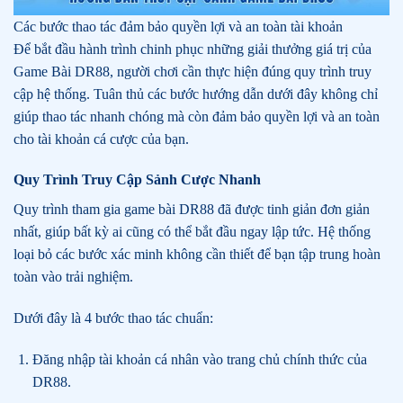
Các bước thao tác đảm bảo quyền lợi và an toàn tài khoản
Để bắt đầu hành trình chinh phục những giải thưởng giá trị của
Game Bài DR88, người chơi cần thực hiện đúng quy trình truy
cập hệ thống. Tuân thủ các bước hướng dẫn dưới đây không chỉ
giúp thao tác nhanh chóng mà còn đảm bảo quyền lợi và an toàn
cho tài khoản cá cược của bạn.
Quy Trình Truy Cập Sảnh Cược Nhanh
Quy trình tham gia game bài DR88 đã được tinh giản đơn giản
nhất, giúp bất kỳ ai cũng có thể bắt đầu ngay lập tức. Hệ thống
loại bỏ các bước xác minh không cần thiết để bạn tập trung hoàn
toàn vào trải nghiệm.
Dưới đây là 4 bước thao tác chuẩn:
Đăng nhập tài khoản cá nhân vào trang chủ chính thức của
DR88.