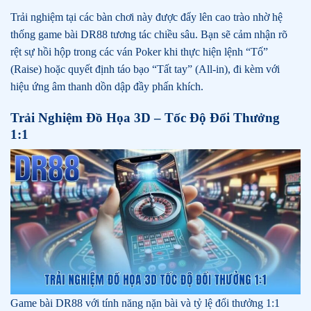
Trải nghiệm tại các bàn chơi này được đẩy lên cao trào nhờ hệ
thống game bài DR88 tương tác chiều sâu. Bạn sẽ cảm nhận rõ
rệt sự hồi hộp trong các ván Poker khi thực hiện lệnh “Tố”
(Raise) hoặc quyết định táo bạo “Tất tay” (All-in), đi kèm với
hiệu ứng âm thanh dồn dập đầy phấn khích.
Trải Nghiệm Đồ Họa 3D – Tốc Độ Đổi Thưởng
1:1
Game bài DR88 với tính năng nặn bài và tỷ lệ đổi thưởng 1:1