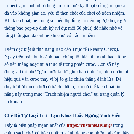
Timer) vận hành như đồng hồ báo thức kỹ thuật số, ngăn bạn sa
đà vào không gian ảo, yếu tố then chốt của chơi có trách nhiệm.
Khi kích hoạt, hệ thống sẽ hiển thị đồng hồ đếm ngược hoặc gửi
thông báo pop-up định kỳ (ví dụ: mỗi 60 phút) để nhắc nhở về
tổng thời gian đã online khi chơi có trách nhiệm.
Điểm đặc biệt là tính năng Báo cáo Thực tế (Reality Check).
Ngay trên màn hình cảnh báo, chúng tôi hiển thị minh bạch tổng
số tiền thắng hoặc thua thực tế trong phiên cược. Con số này
đóng vai trò như “gáo nước lạnh” giúp bạn tỉnh táo, nhìn nhận lại
hiệu quả ván cược thay vì bị ảo giác chiến thắng đánh lừa. Để
duy trì thói quen chơi có trách nhiệm, bạn có thể kích hoạt tính
năng này trong mục “Trách nhiệm người chơi” tại trang quản lý
tài khoản.
Chế Độ Tự Loại Trừ: Tạm Khóa Hoặc Ngừng Vĩnh Viễn
Đây là biện pháp mạnh nhất của
https://customs.us.org/
trong
chính sách chơi có trách nhiệm, dành riêng cho những ai cảm thấy