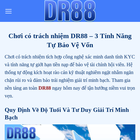
Skip
to
content
Chơi có trách nhiệm DR88 – 3 Tính Năng
Tự Bảo Vệ Vốn
Chơi có trách nhiệm tích hợp công nghệ xác minh danh tính KYC
và tính năng tự giới hạn tiền nạp để bảo vệ tài chính hội viên. Hệ
thống tự động kích hoạt rào cản kỹ thuật nghiêm ngặt nhằm ngăn
chặn rủi ro và đảm bảo trải nghiệm giải trí minh bạch. Tham gia
nền tảng an toàn
DR88
ngay hôm nay để tận hưởng niềm vui trọn
vẹn.
Quy Định Về Độ Tuổi Và Tư Duy Giải Trí Minh
Bạch