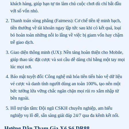
khách hàng, giúp bạn tự tin làm chủ cuộc chơi dù chỉ bắt đầu
với số vốn nhỏ.
Thanh toán sòng phẳng (Fairness): Cơ chế tiền tệ minh bạch,
tiền thưởng về tài khoản ngay lập tức sau khi có kết quả, loại
bỏ hoàn toàn những nỗi lo lắng về việc bị giam vốn hay chậm
trễ giao dịch.
Giao diện thông minh (UX): Nền tảng hoàn thiện cho Mobile,
giúp thao tác đặt cược và soi cầu dễ dàng chỉ bằng một tay mọi
lúc mọi nơi.
Bảo mật tuyệt đối: Công nghệ mã hóa tiên tiến bảo vệ dữ liệu
vé cược và danh tính người dùng an toàn 100%, tạo nên một
bức tường lửa vững chắc ngăn chặn mọi rủi ro xâm nhập từ
bên ngoài.
Hỗ trợ tận tâm: Đội ngũ CSKH chuyên nghiệp, am hiểu
nghiệp vụ lô đề, sẵn sàng giải đáp 24/7 qua đa kênh kết nối.
Hướng Dẫn Tham Gia Xổ Số DR88