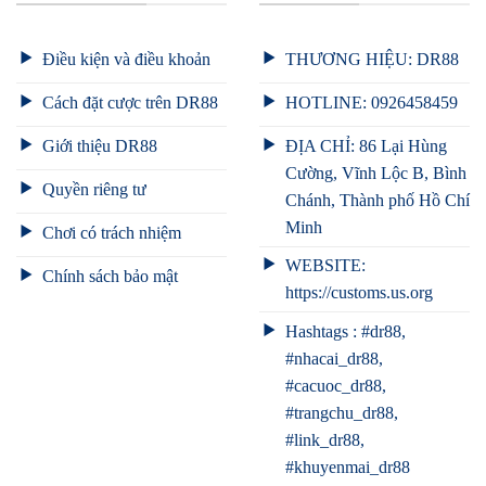
Điều kiện và điều khoản
THƯƠNG HIỆU: DR88
Cách đặt cược trên DR88
HOTLINE: 0926458459
Giới thiệu DR88
ĐỊA CHỈ: 86 Lại Hùng
Cường, Vĩnh Lộc B, Bình
Quyền riêng tư
Chánh, Thành phố Hồ Chí
Minh
Chơi có trách nhiệm
WEBSITE:
Chính sách bảo mật
https://customs.us.org
Hashtags : #dr88,
#nhacai_dr88,
#cacuoc_dr88,
#trangchu_dr88,
#link_dr88,
#khuyenmai_dr88