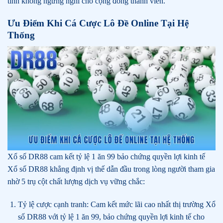
tính không ngừng nghỉ cho cộng đồng thành viên.
Ưu Điểm Khi Cá Cược Lô Đề Online Tại Hệ
Thống
Xổ số DR88 cam kết tỷ lệ 1 ăn 99 bảo chứng quyền lợi kinh tế
Xổ số DR88 khẳng định vị thế dẫn đầu trong lòng người tham gia
nhờ 5 trụ cột chất lượng dịch vụ vững chắc:
Tỷ lệ cược cạnh tranh: Cam kết mức lãi cao nhất thị trường Xổ
số DR88 với tỷ lệ 1 ăn 99, bảo chứng quyền lợi kinh tế cho