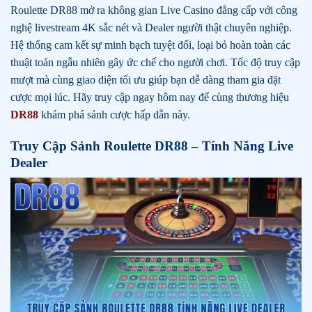
Roulette DR88 mở ra không gian Live Casino đẳng cấp với công
nghệ livestream 4K sắc nét và Dealer người thật chuyên nghiệp.
Hệ thống cam kết sự minh bạch tuyệt đối, loại bỏ hoàn toàn các
thuật toán ngẫu nhiên gây ức chế cho người chơi. Tốc độ truy cập
mượt mà cùng giao diện tối ưu giúp bạn dễ dàng tham gia đặt
cược mọi lúc. Hãy truy cập ngay hôm nay để cùng thương hiệu
DR88
khám phá sảnh cược hấp dẫn này.
Truy Cập Sảnh Roulette DR88 – Tính Năng Live
Dealer