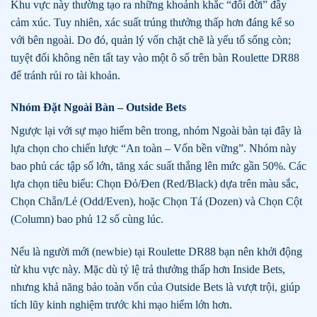
Khu vực này thường tạo ra những khoảnh khắc “đổi đời” đầy
cảm xúc. Tuy nhiên, xác suất trúng thưởng thấp hơn đáng kể so
với bên ngoài. Do đó, quản lý vốn chặt chẽ là yếu tố sống còn;
tuyệt đối không nên tất tay vào một ô số trên bàn Roulette DR88
để tránh rủi ro tài khoản.
Nhóm Đặt Ngoài Bàn – Outside Bets
Ngược lại với sự mạo hiểm bên trong, nhóm Ngoài bàn tại đây là
lựa chọn cho chiến lược “An toàn – Vốn bền vững”. Nhóm này
bao phủ các tập số lớn, tăng xác suất thắng lên mức gần 50%. Các
lựa chọn tiêu biểu: Chọn Đỏ/Đen (Red/Black) dựa trên màu sắc,
Chọn Chẵn/Lẻ (Odd/Even), hoặc Chọn Tá (Dozen) và Chọn Cột
(Column) bao phủ 12 số cùng lúc.
Nếu là người mới (newbie) tại Roulette DR88 bạn nên khởi động
từ khu vực này. Mặc dù tỷ lệ trả thưởng thấp hơn Inside Bets,
nhưng khả năng bảo toàn vốn của Outside Bets là vượt trội, giúp
tích lũy kinh nghiệm trước khi mạo hiểm lớn hơn.