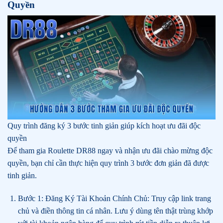
Quyền
Quy trình đăng ký 3 bước tinh giản giúp kích hoạt ưu đãi độc
quyền
Để tham gia Roulette DR88 ngay và nhận ưu đãi chào mừng độc
quyền, bạn chỉ cần thực hiện quy trình 3 bước đơn giản đã được
tinh giản.
Bước 1: Đăng Ký Tài Khoản Chính Chủ: Truy cập link trang
chủ và điền thông tin cá nhân. Lưu ý dùng tên thật trùng khớp