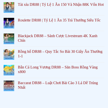
Tài xỉu DR88 | Tỷ Lệ 1 Ăn 150 Và Nhận 88K Vốn Hot
Roulette DR88 | Tỷ Lệ 1 Ăn 35 Trả Thưởng Siêu Tốc
Blackjack DR88 – Sảnh Cược Livestream 4K Xanh
Chín
Rồng hổ DR88 – Quy Tắc So Bài 30 Giây Ăn Thưởng
1-1
Bắn Cá Long Vương DR88 – Săn Boss Rồng Vàng
x800
Baccarat DR88 – Luật Chơi Bài Cào 3 Lá Dễ Trúng
Nhất