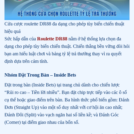
Cửa cược roulette DR88 đa dạng cho phép tùy biến chiến thuật
hiệu quả
Sức hấp dẫn của
Roulette DR88
nằm ở hệ thống lựa chọn đa
dạng cho phép tùy biến chiến thuật. Chiến thắng bền vững đòi hỏi
bạn am hiểu luật chơi và bảng tỷ lệ trả thưởng thay vì ra quyết
định dựa trên cảm tính.
Nhóm Đặt Trong Bàn – Inside Bets
Đặt trong bàn (Inside Bets) tại trang chủ dành cho chiến lược
“Rủi ro cao – Tiền lời nhiều”. Bạn đặt chip trực tiếp vào các ô số
cụ thể hoặc giao điểm trên bàn. Ba hình thức phổ biến gồm: Đánh
Đơn (Straight Up) vào một số duy nhất với cơ hội ăn cao nhất;
Đánh Đôi (Split) vào vạch ngăn hai số liền kề; và Đánh Góc
(Corner) tại điểm giao nhau của bốn số.