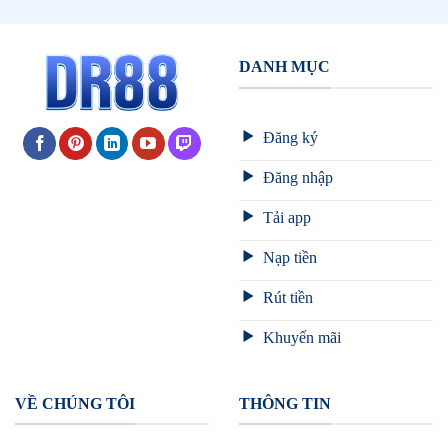
DANH MỤC
Đăng ký
Đăng nhập
Tải app
Nạp tiền
Rút tiền
Khuyến mãi
VỀ CHÚNG TÔI
THÔNG TIN