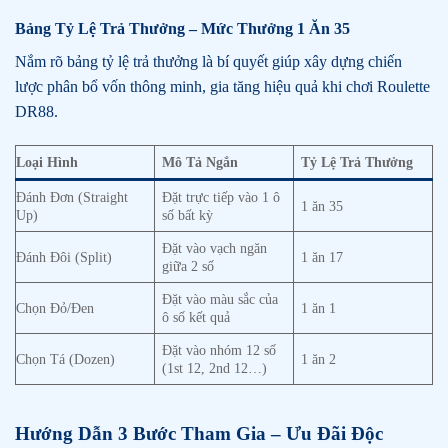
Bảng Tỷ Lệ Trả Thưởng – Mức Thưởng 1 Ăn 35
Nắm rõ bảng tỷ lệ trả thưởng là bí quyết giúp xây dựng chiến
lược phân bổ vốn thông minh, gia tăng hiệu quả khi chơi Roulette
DR88.
Loại Hình
Mô Tả Ngắn
Tỷ Lệ Trả Thưởng
Đánh Đơn (Straight
Đặt trực tiếp vào 1 ô
1 ăn 35
Up)
số bất kỳ
Đặt vào vạch ngăn
Đánh Đôi (Split)
1 ăn 17
giữa 2 số
Đặt vào màu sắc của
Chọn Đỏ/Đen
1 ăn 1
ô số kết quả
Đặt vào nhóm 12 số
Chọn Tá (Dozen)
1 ăn 2
(1st 12, 2nd 12…)
Hướng Dẫn 3 Bước Tham Gia – Ưu Đãi Độc